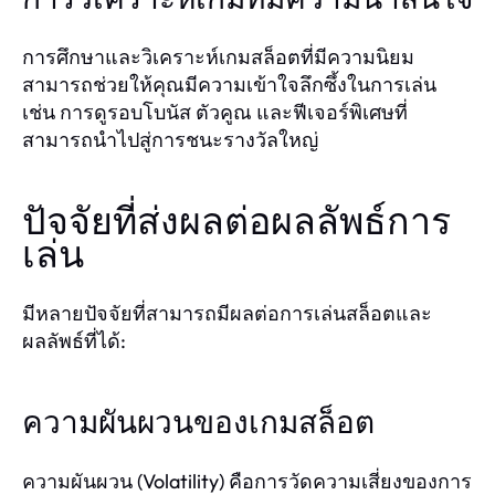
การศึกษาและวิเคราะห์เกมสล็อตที่มีความนิยม
สามารถช่วยให้คุณมีความเข้าใจลึกซึ้งในการเล่น
เช่น การดูรอบโบนัส ตัวคูณ และฟีเจอร์พิเศษที่
สามารถนำไปสู่การชนะรางวัลใหญ่
ปัจจัยที่ส่งผลต่อผลลัพธ์การ
เล่น
มีหลายปัจจัยที่สามารถมีผลต่อการเล่นสล็อตและ
ผลลัพธ์ที่ได้:
ความผันผวนของเกมสล็อต
ความผันผวน (Volatility) คือการวัดความเสี่ยงของการ