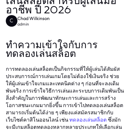
เล่นสล็อตสำหรับผู้เล่นมือ
อาชีพ ปี 2026
Chad Wilkinson
C
admin
ทำความเข้าใจกับการ
ทดลองเล่นสล็อต
การทดลองเล่นสล็อตเป็นกิจกรรมที่ให้ผู้เล่นได้สัมผัส
ประสบการณ์การเล่นเกมโดยไม่ต้องใช้เงินจริง ช่วย
ให้ผู้เล่นเข้าใจเกมและเทคนิคต่าง ๆ ก่อนที่จะลงเดิม
พันจริง การเข้าใจวิธีการเล่นและระบบการเดิมพันเป็น
สิ่งสำคัญในการพัฒนาทักษะการเล่นและการสร้าง
โอกาสชนะเกมมากยิ่งขึ้น การเข้าไปทดลองเล่นสล็อต
สามารถเริ่มต้นได้ง่าย ๆ เพียงแค่สมัครสมาชิกกับ
เว็บไซต์คาสิโนออนไลน์ เช่น
ซึ่งมัก
ทดลองเล่นสล็อต
จะมีเกมสล็อตทดลองหลากหลายประเภทให้เลือกเล่น