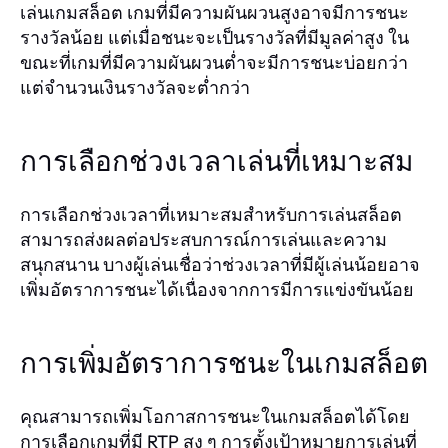
เล่นเกมสล็อต เกมที่มีความผันผวนสูงอาจมีการชนะ
รางวัลน้อย แต่เมื่อชนะจะเป็นรางวัลที่มีมูลค่าสูง ใน
ขณะที่เกมที่มีความผันผวนต่ำจะมีการชนะบ่อยกว่า
แต่จำนวนเงินรางวัลจะต่ำกว่า
การเลือกช่วงเวลาเล่นที่เหมาะสม
การเลือกช่วงเวลาที่เหมาะสมสำหรับการเล่นสล็อต
สามารถส่งผลต่อประสบการณ์การเล่นและความ
สนุกสนาน บางผู้เล่นเชื่อว่าช่วงเวลาที่มีผู้เล่นน้อยอาจ
เพิ่มอัตราการชนะได้เนื่องจากการมีการแข่งขันน้อย
การเพิ่มอัตราการชนะในเกมสล็อต
คุณสามารถเพิ่มโอกาสการชนะในเกมสล็อตได้โดย
การเลือกเกมที่มี RTP สูง ๆ การตั้งเป้าหมายการเล่นที่