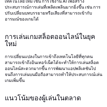
เทคโนโลยีใหม่ เช่น การใช้งาน AI เพื่อสร้าง
ประสบการณ์การเล่นที่เพลิดเพลินมากยิ่งขึ้น เช่น การ
ปรับเปลี่ยนบทบรรยายหรือเสียงที่สามารถเข้ากับ
อารมณ์ของเกมได้
การเล่นเกมสล็อตออนไลน์ในยุค
ใหม่
การเปลี่ยนแปลงในการเข้าถึงเทคโนโลยีที่ทุกคน
สามารถเข้าถึงอินเทอร์เน็ตได้จะทำให้การเล่นสล็อต
ออนไลน์สะดวกมากขึ้น การพัฒนาแอปพลิเคชันไป
จนถึงการเล่นบนมือถือสามารถทำให้ประสบการณ์เล่น
เกมเพิ่มขึ้น
แนวโน้มของผู้เล่นในตลาด