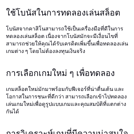
ใช้โบนัสในการทดลองเล่นสล็อต
โบนัสจากคาสิโนสามารถใช้เป็นเครื่องมือที่ดีในการ
ทดลองเล่นสล็อต เนื่องจากโบนัสมักจะมีเงื่อนไขที่
สามารถช่วยให้คุณได้รับเครดิตเพิ่มขึ้นเพื่อทดลองเล่น
เกมต่าง ๆ โดยไม่ต้องลงทุนเงินจริง
การเลือกเกมใหม่ ๆ เพื่อทดลอง
เกมสล็อตใหม่มักมาพร้อมกับฟีเจอร์ที่น่าตื่นเต้น และ
โอกาสในการชนะที่ดีกว่า สามารถเลือกเข้าไปทดลอง
เล่นเกมใหม่เพื่อดูรูปแบบเกมและคุณสมบัติที่แตกต่าง
กันได้
การวิเคราะห์เกมที่มีความน่าสนใจ