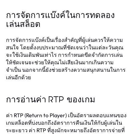
การจัดการแบ๊งค์ในการทดลอง
เล่นสล็อต
การจัดการแบ๊งค์เป็นเรื่องสำคัญที่ผู้เล่นควรให้ความ
สนใจ โดยตั้งงบประมาณที่ชัดเจนว่าในแต่ละวันคุณ
จะใช้เงินเดิมพันเท่าไร การกำหนดขีดจำกัดการเล่น
ให้ชัดเจนจะช่วยให้คุณไม่เสียเงินมากเกินความ
จำเป็น นอกจากนี้ยังช่วยสร้างความสนุกสนานในการ
เล่นอีกด้วย
การอ่านค่า RTP ของเกม
ค่า RTP (Return to Player) เป็นอัตราผลตอบแทนของ
เกมสล็อตที่บ่งบอกถึงอัตราการคืนเงินให้กับผู้เล่นใน
ระยะยาว ค่า RTP ที่สูงมักจะหมายถึงอัตราการจ่ายที่