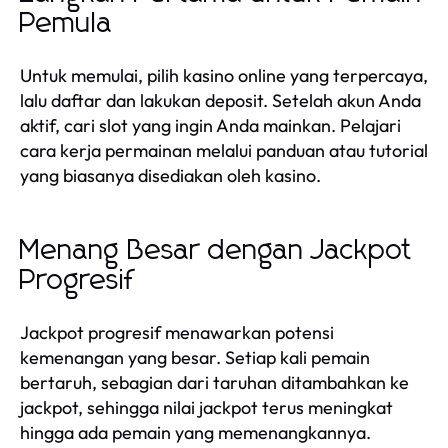
Pemula
Untuk memulai, pilih kasino online yang terpercaya,
lalu daftar dan lakukan deposit. Setelah akun Anda
aktif, cari slot yang ingin Anda mainkan. Pelajari
cara kerja permainan melalui panduan atau tutorial
yang biasanya disediakan oleh kasino.
Menang Besar dengan Jackpot
Progresif
Jackpot progresif menawarkan potensi
kemenangan yang besar. Setiap kali pemain
bertaruh, sebagian dari taruhan ditambahkan ke
jackpot, sehingga nilai jackpot terus meningkat
hingga ada pemain yang memenangkannya.