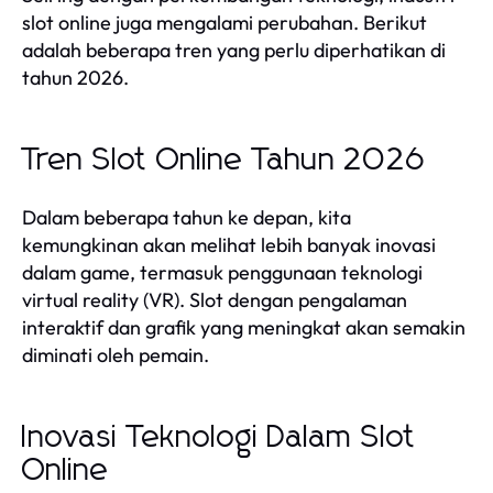
slot online juga mengalami perubahan. Berikut
adalah beberapa tren yang perlu diperhatikan di
tahun 2026.
Tren Slot Online Tahun 2026
Dalam beberapa tahun ke depan, kita
kemungkinan akan melihat lebih banyak inovasi
dalam game, termasuk penggunaan teknologi
virtual reality (VR). Slot dengan pengalaman
interaktif dan grafik yang meningkat akan semakin
diminati oleh pemain.
Inovasi Teknologi Dalam Slot
Online