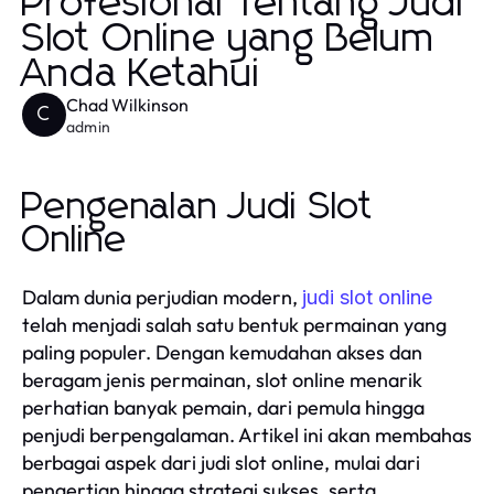
Profesional Tentang Judi
Slot Online yang Belum
Anda Ketahui
Chad Wilkinson
C
admin
Pengenalan Judi Slot
Online
Dalam dunia perjudian modern,
judi slot online
telah menjadi salah satu bentuk permainan yang
paling populer. Dengan kemudahan akses dan
beragam jenis permainan, slot online menarik
perhatian banyak pemain, dari pemula hingga
penjudi berpengalaman. Artikel ini akan membahas
berbagai aspek dari judi slot online, mulai dari
pengertian hingga strategi sukses, serta