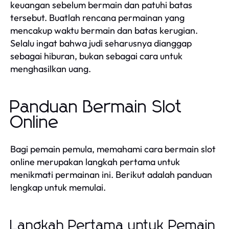
keuangan sebelum bermain dan patuhi batas
tersebut. Buatlah rencana permainan yang
mencakup waktu bermain dan batas kerugian.
Selalu ingat bahwa judi seharusnya dianggap
sebagai hiburan, bukan sebagai cara untuk
menghasilkan uang.
Panduan Bermain Slot
Online
Bagi pemain pemula, memahami cara bermain slot
online merupakan langkah pertama untuk
menikmati permainan ini. Berikut adalah panduan
lengkap untuk memulai.
Langkah Pertama untuk Pemain