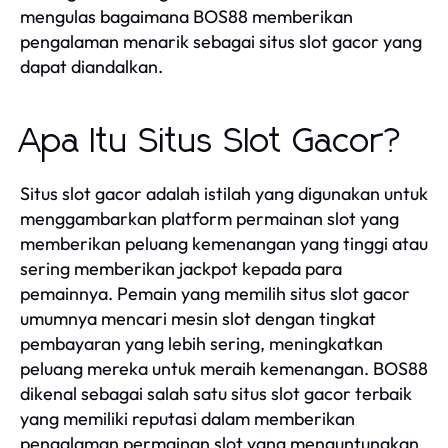
mengulas bagaimana BOS88 memberikan
pengalaman menarik sebagai situs slot gacor yang
dapat diandalkan.
Apa Itu Situs Slot Gacor?
Situs slot gacor adalah istilah yang digunakan untuk
menggambarkan platform permainan slot yang
memberikan peluang kemenangan yang tinggi atau
sering memberikan jackpot kepada para
pemainnya. Pemain yang memilih situs slot gacor
umumnya mencari mesin slot dengan tingkat
pembayaran yang lebih sering, meningkatkan
peluang mereka untuk meraih kemenangan. BOS88
dikenal sebagai salah satu situs slot gacor terbaik
yang memiliki reputasi dalam memberikan
pengalaman permainan slot yang menguntungkan