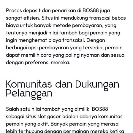
Proses deposit dan penarikan di BOS88 juga
sangat efisien. Situs ini mendukung transaksi bebas
biaya untuk banyak metode pembayaran, yang
tentunya menjadi nilai tambah bagi pemain yang
ingin menghemat biaya transaksi. Dengan
berbagai opsi pembayaran yang tersedia, pemain
dapat memilih cara yang paling nyaman dan sesuai
dengan preferensi mereka.
Komunitas dan Dukungan
Pelanggan
Salah satu nilai tambah yang dimiliki BOS88
sebagai situs slot gacor adalah adanya komunitas
pemain yang aktif. Banyak pemain yang merasa
lebih terhubung dengan permainan mereka ketika