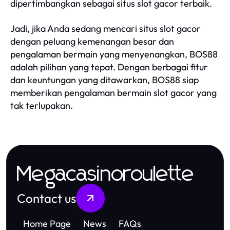
dipertimbangkan sebagai situs slot gacor terbaik.
Jadi, jika Anda sedang mencari situs slot gacor
dengan peluang kemenangan besar dan
pengalaman bermain yang menyenangkan, BOS88
adalah pilihan yang tepat. Dengan berbagai fitur
dan keuntungan yang ditawarkan, BOS88 siap
memberikan pengalaman bermain slot gacor yang
tak terlupakan.
Megacasinoroulette
Contact us
Home Page
News
FAQs