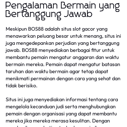
Pengalaman Bermain yang
Bertanggung Jawab
Meskipun BOS88 adalah situs slot gacor yang
menawarkan peluang besar untuk menang, situs ini
juga mengedepankan perjudian yang bertanggung
jawab. BOS88 menyediakan berbagai fitur untuk
membantu pemain mengatur anggaran dan waktu
bermain mereka. Pemain dapat mengatur batasan
taruhan dan waktu bermain agar tetap dapat
menikmati permainan dengan cara yang sehat dan
tidak berisiko.
Situs ini juga menyediakan informasi tentang cara
mengelola kecanduan judi serta menghubungkan
pemain dengan organisasi yang dapat membantu
mereka jika mereka merasa kesulitan. Dengan