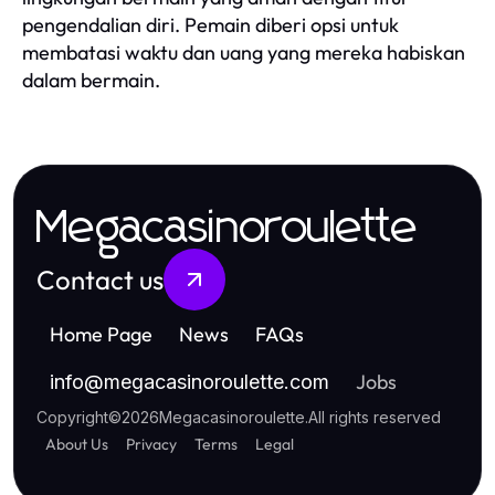
pengendalian diri. Pemain diberi opsi untuk
membatasi waktu dan uang yang mereka habiskan
dalam bermain.
Megacasinoroulette
Contact us
Home Page
News
FAQs
Jobs
info
@
megacasinoroulette.com
Copyright
©
2026
Megacasinoroulette
.
All rights reserved
About Us
Privacy
Terms
Legal