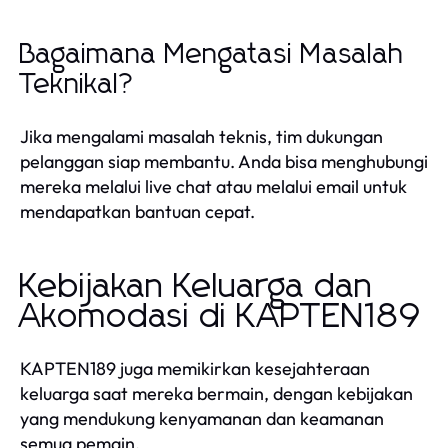
Bagaimana Mengatasi Masalah
Teknikal?
Jika mengalami masalah teknis, tim dukungan
pelanggan siap membantu. Anda bisa menghubungi
mereka melalui live chat atau melalui email untuk
mendapatkan bantuan cepat.
Kebijakan Keluarga dan
Akomodasi di KAPTEN189
KAPTEN189 juga memikirkan kesejahteraan
keluarga saat mereka bermain, dengan kebijakan
yang mendukung kenyamanan dan keamanan
semua pemain.