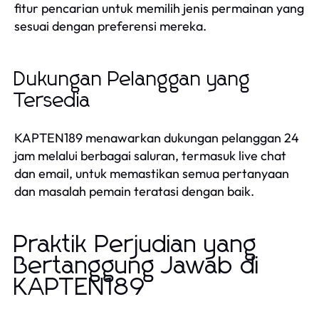
fitur pencarian untuk memilih jenis permainan yang
sesuai dengan preferensi mereka.
Dukungan Pelanggan yang
Tersedia
KAPTEN189 menawarkan dukungan pelanggan 24
jam melalui berbagai saluran, termasuk live chat
dan email, untuk memastikan semua pertanyaan
dan masalah pemain teratasi dengan baik.
Praktik Perjudian yang
Bertanggung Jawab di
KAPTEN189