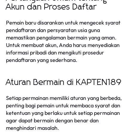
Akun dan Proses Daftar
Pemain baru disarankan untuk mengecek syarat
pendaftaran dan persyaratan usia guna
memastikan pengalaman bermain yang aman.
Untuk membuat akun, Anda harus menyediakan
informasi pribadi dan mengikuti prosedur
pendaftaran yang sederhana.
Aturan Bermain di KAPTEN189
Setiap permainan memiliki aturan yang berbeda,
penting bagi pemain untuk membaca syarat dan
ketentuan yang berlaku untuk setiap permainan
agar dapat bermain dengan benar dan
menghindari masalah.