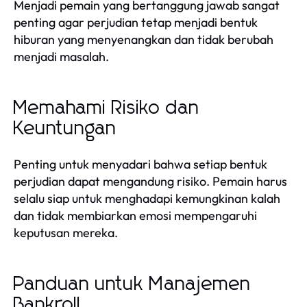
Menjadi pemain yang bertanggung jawab sangat
penting agar perjudian tetap menjadi bentuk
hiburan yang menyenangkan dan tidak berubah
menjadi masalah.
Memahami Risiko dan
Keuntungan
Penting untuk menyadari bahwa setiap bentuk
perjudian dapat mengandung risiko. Pemain harus
selalu siap untuk menghadapi kemungkinan kalah
dan tidak membiarkan emosi mempengaruhi
keputusan mereka.
Panduan untuk Manajemen
Bankroll