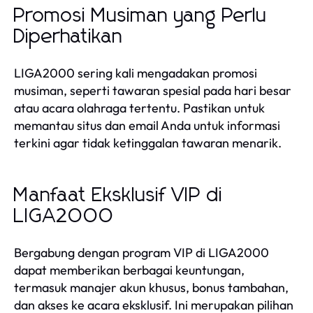
Promosi Musiman yang Perlu
Diperhatikan
LIGA2000 sering kali mengadakan promosi
musiman, seperti tawaran spesial pada hari besar
atau acara olahraga tertentu. Pastikan untuk
memantau situs dan email Anda untuk informasi
terkini agar tidak ketinggalan tawaran menarik.
Manfaat Eksklusif VIP di
LIGA2000
Bergabung dengan program VIP di LIGA2000
dapat memberikan berbagai keuntungan,
termasuk manajer akun khusus, bonus tambahan,
dan akses ke acara eksklusif. Ini merupakan pilihan