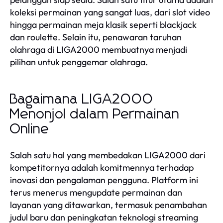
koleksi permainan yang sangat luas, dari slot video
hingga permainan meja klasik seperti blackjack
dan roulette. Selain itu, penawaran taruhan
olahraga di LIGA2000 membuatnya menjadi
pilihan untuk penggemar olahraga.
Bagaimana LIGA2000
Menonjol dalam Permainan
Online
Salah satu hal yang membedakan LIGA2000 dari
kompetitornya adalah komitmennya terhadap
inovasi dan pengalaman pengguna. Platform ini
terus menerus mengupdate permainan dan
layanan yang ditawarkan, termasuk penambahan
judul baru dan peningkatan teknologi streaming