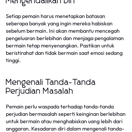
Mengendalikan Diri
Setiap pemain harus menetapkan batasan
seberapa banyak yang ingin mereka habiskan
sebelum bermain. Ini akan membantu mencegah
pengeluaran berlebihan dan menjaga pengalaman
bermain tetap menyenangkan. Pastikan untuk
beristirahat dan tidak bermain saat emosi sedang
tinggi.
Mengenali Tanda-Tanda
Perjudian Masalah
Pemain perlu waspada terhadap tanda-tanda
perjudian bermasalah seperti keinginan berlebihan
untuk bermain atau menghabiskan uang lebih dari
anggaran. Kesadaran diri dalam mengenali tanda-