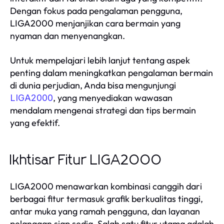
Dengan fokus pada pengalaman pengguna,
LIGA2000 menjanjikan cara bermain yang
nyaman dan menyenangkan.
Untuk mempelajari lebih lanjut tentang aspek
penting dalam meningkatkan pengalaman bermain
di dunia perjudian, Anda bisa mengunjungi
, yang menyediakan wawasan
LIGA2000
mendalam mengenai strategi dan tips bermain
yang efektif.
Ikhtisar Fitur LIGA2000
LIGA2000 menawarkan kombinasi canggih dari
berbagai fitur termasuk grafik berkualitas tinggi,
antar muka yang ramah pengguna, dan layanan
pelanggan siap sedia. Salah satu fitur utama adalah