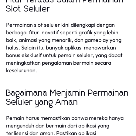
Fitur Teratas dalam Permainan
Slot Seluler
Permainan slot seluler kini dilengkapi dengan
berbagai fitur inovatif seperti grafik yang lebih
baik, animasi yang menarik, dan gameplay yang
halus. Selain itu, banyak aplikasi menawarkan
bonus eksklusif untuk pemain seluler, yang dapat
meningkatkan pengalaman bermain secara
keseluruhan.
Bagaimana Menjamin Permainan
Seluler yang Aman
Pemain harus memastikan bahwa mereka hanya
mengunduh dan bermain dari aplikasi yang
terlisensi dan aman. Pastikan aplikasi