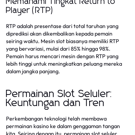
Memahami Tingkat Return to
Player (RTP)
RTP adalah presentase dari total taruhan yang
diprediksi akan dikembalikan kepada pemain
seiring waktu. Mesin slot biasanya memiliki RTP
yang bervariasi, mulai dari 85% hingga 98%.
Pemain harus mencari mesin dengan RTP yang
lebih tinggi untuk meningkatkan peluang mereka
dalam jangka panjang.
Permainan Slot Seluler:
Keuntungan dan Tren
Perkembangan teknologi telah membawa
permainan kasino ke dalam genggaman tangan
kita. Seiring dengan itu, permainan slot seluler