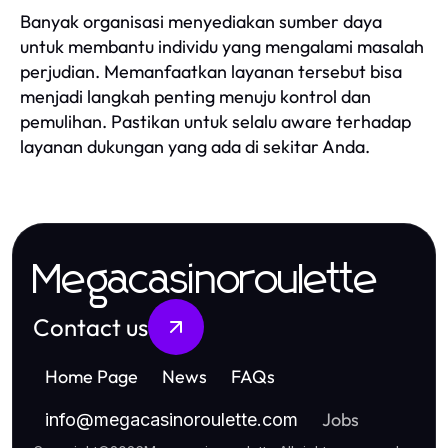
Banyak organisasi menyediakan sumber daya
untuk membantu individu yang mengalami masalah
perjudian. Memanfaatkan layanan tersebut bisa
menjadi langkah penting menuju kontrol dan
pemulihan. Pastikan untuk selalu aware terhadap
layanan dukungan yang ada di sekitar Anda.
Megacasinoroulette
Contact us
Home Page
News
FAQs
Jobs
info
@
megacasinoroulette.com