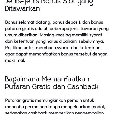
Jenis-jenis Bonus Slot yang
Ditawarkan
Bonus selamat datang, bonus deposit, dan bonus
putaran gratis adalah beberapa jenis tawaran yang
umum diberikan. Masing-masing memiliki syarat
dan ketentuan yang harus dipahami sebelumnya.
Pastikan untuk membaca syarat dan ketentuan
agar dapat memanfaatkan bonus tersebut dengan
maksimal.
Bagaimana Memanfaatkan
Putaran Gratis dan Cashback
Putaran gratis memungkinkan pemain untuk
mencoba permainan tanpa mengeluarkan modal,
sedangkan cashback memberikan pengembalian