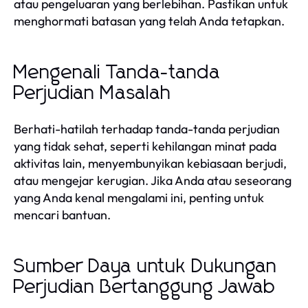
atau pengeluaran yang berlebihan. Pastikan untuk
menghormati batasan yang telah Anda tetapkan.
Mengenali Tanda-tanda
Perjudian Masalah
Berhati-hatilah terhadap tanda-tanda perjudian
yang tidak sehat, seperti kehilangan minat pada
aktivitas lain, menyembunyikan kebiasaan berjudi,
atau mengejar kerugian. Jika Anda atau seseorang
yang Anda kenal mengalami ini, penting untuk
mencari bantuan.
Sumber Daya untuk Dukungan
Perjudian Bertanggung Jawab