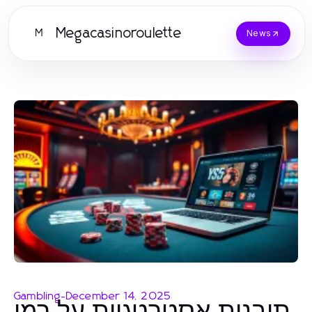
Megacasinoroulette
M
News
Gambling
-
December 14, 2025